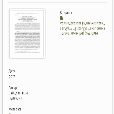
Открыть
vesnik_bresckaga_universiteta._
seryya_2._gistoryya._ekanomika.
_prava_78-84.pdf (448.0Kb)
Дата
2017
Автор
Зайцева, Н. И.
Пуляк, И.П.
Metadata