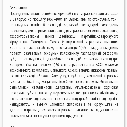
Аннотации
Праведзены аналіз асноўных кірункаў і мэт аграрнай палітыкі СССР
у Беларусі на працягу 1965–1985 гг. Вызначаны як станоўчыя, так і
негатыўныя вынікі ў развіцці сельскай гаспадаркі, акрэслены
праблемы, якія стрымлівалі развіццё аграрнага сегмента эканомікі;
ахарактарызаваны вынікі дзейнасці партыйна-дзяржаўнага
кіраўніцтва Савецкага Саюза ў вырашэнні аграрнага пытання.
Зроблена выснова аб тым, што сакавіцкі 1965 г. мадэрнізацыйны
праект, рэалізацыя асноўных палажэнняў гаспадарчай рэформы
1965 г. стымулявалі далейшае развіццё сельскай гаспадаркі
Беларусі. Ужо на пачатку 1970-х гг. аграрная галіна БССР у межах
эканамічнага комплексу Савецкага Саюза заняла лідарскія пазіцыі
па вытворчасці збожжа. Але ў 1971–1981 гг. дасягненні аграрнай
галіны не былі падмацаваны ідэяй яе прыярытэту ва ўмацаванні
сацыяльнай стабільнасці дзяржавы. Агульнасаюзная харчовая
праграма 1982 г. нават у перспектыве не дазваляла ліквідаваць
тэхналагічнае адставанне сельскагаспадарчай галіны ад краін-
канкурэнтаў. У выніку Савецкая дзяржава і яе кіраўніцтва не
здолелі вырашыць сялянска-аграрнае пытанне па задавальненні
спажывецкага попыту на харчовую прадукцыю.