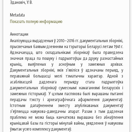
Здановіч, У. В.
Metadata
Показать полную информацию
Аннотации
Аналізуюцца выдадзеныя ў 2010–2016 гг. дакументальныя зборнікі,
прысвечаныя баявым дзеянням на тэрыторыі Беларусі летам 1941 г.
Адзначаецца, што cкладальнікамі зборнікаў была праведзена
значная праца па пошуку і падрыхтоўцы да друку разнастайных
крыніц, выяўленых у асноўным у замежных архівах.
Дакументальныя зборнікі, якія з’явіліся ў адзначаны перыяд, у
пераважнай большасці мелі тэматычны характар. Адной з
асаблівасцей дадзенага перыяду стала падрыхтоўка
дакументальных зборнікаў сумеснымі намаганнямі беларускіх і
замежных гісторыкаў. У цэлым паспяхова былі вырашаны пытанні
перадачы тэксту і археаграфічнага афармлення дакументаў.
Істотным дапаўненнем зместу апублікаваных дакументаў
з’яўляецца навукова-даведачны апарат. Разам з тым дадзеная
праблема не можа быць канчаткова вырашана без абнаўлення
крыніцавай базы па гісторыі мінулай вайны, увядзення ў навуковы
ўжытак усяго комплексу дакументаў.