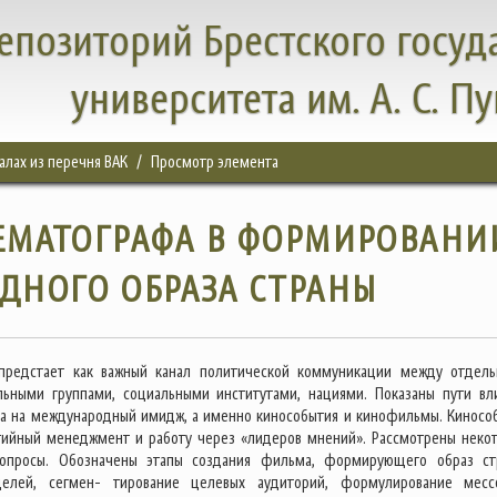
епозиторий Брестского госуд
университета им. А. С. П
налах из перечня ВАК
Просмотр элемента
ЕМАТОГРАФА В ФОРМИРОВАНИ
ДНОГО ОБРАЗА СТРАНЫ
предстает как важный канал политической коммуникации между отдел
льными группами, социальными институтами, нациями. Показаны пути вл
а на международный имидж, а именно кинособытия и кинофильмы. Киносо
тийный менеджмент и работу через «лидеров мнений». Рассмотрены неко
вопросы. Обозначены этапы создания фильма, формирующего образ ст
елей, сегмен- тирование целевых аудиторий, формулирование месс