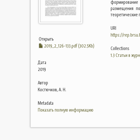
формирование 
размещения по
теоретические 
URI
https://rep.brsu
Открыть
2019_2_126-133.pdf (302.5Kb)
Collections
1.3 Статьи в жур
Дата
2019
Автор
Костючков, А. Н.
Metadata
Показать полную информацию