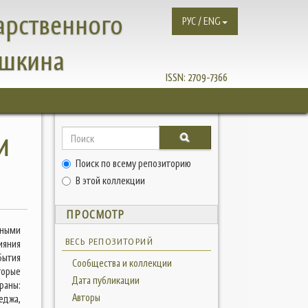
арственного
РУС / ENG
ушкина
ISSN:
2709-7366
И
Поиск по всему репозиторию
В этой коллекции
ПРОСМОТР
ьными
ВЕСЬ РЕПОЗИТОРИЙ
ияния
бытия
Сообщества и коллекции
торые
Дата публикации
раны:
Авторы
еджа,