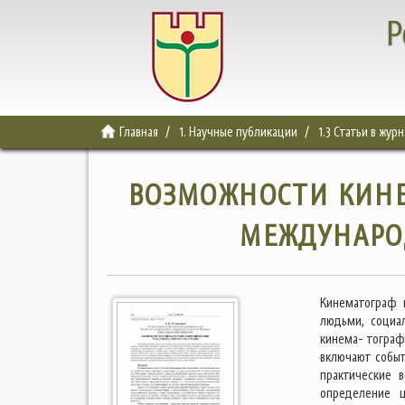
Р
Главная
1. Научные публикации
1.3 Статьи в жур
ВОЗМОЖНОСТИ КИН
МЕЖДУНАРО
Кинематограф 
людьми, социа
кинема- тограф
включают собы
практические 
определение ц