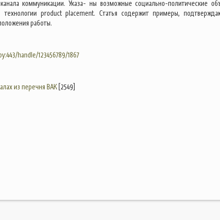
канала коммуникации. Указа- ны возможные социально-политические об
 технологии product placement. Статья содержит примеры, подтвержд
положения работы.
.by:443/handle/123456789/1867
налах из перечня ВАК
[2549]