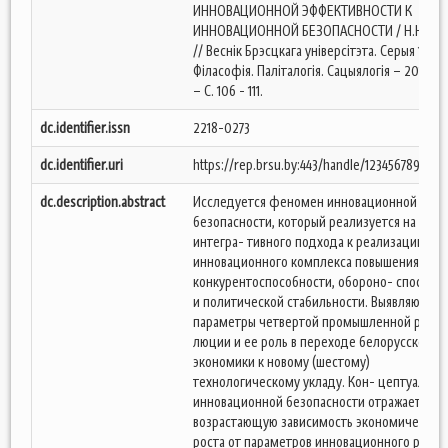
ИННОВАЦИОННОЙ ЭФФЕКТИВНОСТИ К
ИННОВАЦИОННОЙ БЕЗОПАСНОСТИ / Н.Н. Ле
// Веснік Брэсцкага універсітэта. Серыя 1.
Філасофія. Паліталогія. Сацыялогія – 2019. – 
– С. 106 - 111.
dc.identifier.issn
2218-0273
dc.identifier.uri
https://rep.brsu.by:443/handle/123456789/180
dc.description.abstract
Исследуется феномен инновационной
безопасности, который реализуется на осно
интегра- тивного подхода к реализации
инновационного комплекса повышения
конкурентоспособности, обороно- способн
и политической стабильности. Выявляются
параметры четвертой промышленной рево-
люции и ее роль в переходе белорусской
экономики к новому (шестому)
технологическому укладу. Кон- цептуализа
инновационной безопасности отражает
возрастающую зависимость экономическог
роста от параметров инновационного развит