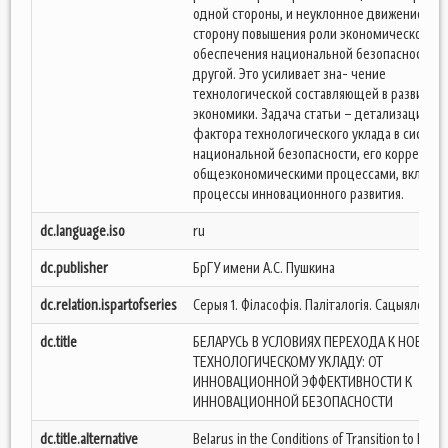
одной стороны, и неуклонное движение в
сторону повышения роли экономического
обеспечения национальной безопасности, с
другой. Это усиливает зна- чение
технологической составляющей в развитии
экономики. Задача статьи – детализация
фактора технологического уклада в систем
национальной безопасности, его корреляци
общеэкономическими процессами, включа
процессы инновационного развития.
dc.language.iso
ru
dc.publisher
БрГУ имени А.С. Пушкина
dc.relation.ispartofseries
Серыя 1. Філасофія. Паліталогія. Сацыялогія;
dc.title
БЕЛАРУСЬ В УСЛОВИЯХ ПЕРЕХОДА К НОВОМУ
ТЕХНОЛОГИЧЕСКОМУ УКЛАДУ: ОТ
ИННОВАЦИОННОЙ ЭФФЕКТИВНОСТИ К
ИННОВАЦИОННОЙ БЕЗОПАСНОСТИ
dc.title.alternative
Belarus in the Conditions of Transition to New