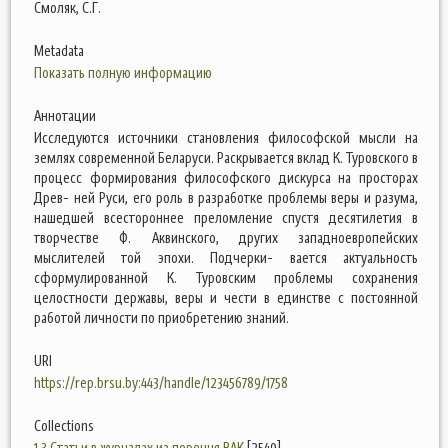
Смоляк, С.Г.
Metadata
Показать полную информацию
Аннотации
Исследуются источники становления философской мысли на
землях современной Беларуси. Раскрывается вклад К. Туровского в
процесс формирования философского дискурса на просторах
Древ- ней Руси, его роль в разработке проблемы веры и разума,
нашедшей всестороннее преломление спустя десятилетия в
творчестве Ф. Аквинского, других западноевропейских
мыслителей той эпохи. Подчерки- вается актуальность
сформулированной К. Туровским проблемы сохранения
целостности державы, веры и чести в единстве с постоянной
работой личности по приобретению знаний.
URI
https://rep.brsu.by:443/handle/123456789/1758
Collections
1.3 Статьи в журналах из перечня ВАК
[2549]