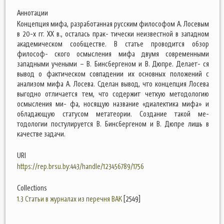
Аннотации
Концепция мифа, разработанная русским философом А. Лосевым
в 20-х гг. XX в., осталась прак- тически неизвестной в западном
академическом сообществе. В статье проводится обзор
философ- ского осмысления мифа двумя современными
западными учеными – В. Бинсбергеном и В. Дюпре. Делает- ся
вывод о фактическом совпадении их основных положений с
анализом мифа А. Лосева. Сделан вывод, что концепция Лосева
выгодно отличается тем, что содержит четкую методологию
осмысления ми- фа, носящую название «диалектика мифа» и
обладающую статусом метатеории. Создание такой ме-
тодологии постулируется В. Бинсбергеном и В. Дюпре лишь в
качестве задачи.
URI
https://rep.brsu.by:443/handle/123456789/1756
Collections
1.3 Статьи в журналах из перечня ВАК
[2549]