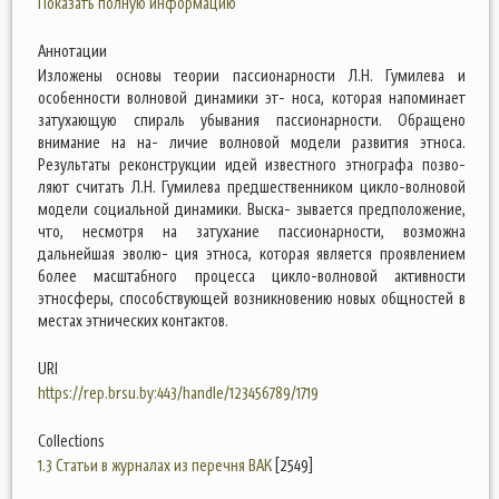
Показать полную информацию
Аннотации
Изложены основы теории пассионарности Л.Н. Гумилева и
особенности волновой динамики эт- носа, которая напоминает
затухающую спираль убывания пассионарности. Обращено
внимание на на- личие волновой модели развития этноса.
Результаты реконструкции идей известного этнографа позво-
ляют считать Л.Н. Гумилева предшественником цикло-волновой
модели социальной динамики. Выска- зывается предположение,
что, несмотря на затухание пассионарности, возможна
дальнейшая эволю- ция этноса, которая является проявлением
более масштабного процесса цикло-волновой активности
этносферы, способствующей возникновению новых общностей в
местах этнических контактов.
URI
https://rep.brsu.by:443/handle/123456789/1719
Collections
1.3 Статьи в журналах из перечня ВАК
[2549]