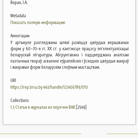
Воран, І.А.
Metadata
Показать полную информацию
Аннотации
У артыкуле разгледжаны шляхі развіцця цвёрдых вершаваных
форм у 60–70-я гг. ХХ ст. у кантэксце працэсу інтэлектуалізацыі
беларускай літаратуры. Абгрунтавана і падцверджана аналізам
паэтычных твораў асваенне еўрапейскіх і ўсходніх цвёрдых жанраў
і жанравых форм беларускім слоўным мастацтвам.
URI
https://rep.brsu.by:443/handle/123456789/1713
Collections
1.3 Статьи в журналах из перечня ВАК
[2549]