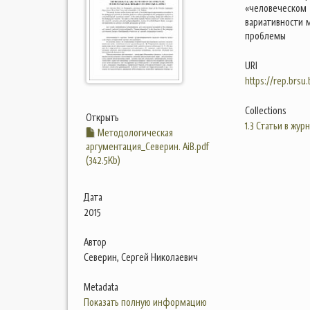
«человеческом 
вариативности 
проблемы
URI
https://rep.brsu
Collections
Открыть
1.3 Статьи в жур
Методологическая
аргументация_Северин. АіВ.pdf
(342.5Kb)
Дата
2015
Автор
Северин, Сергей Николаевич
Metadata
Показать полную информацию