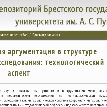
епозиторий Брестского госуд
университета им. А. С. П
налах из перечня ВАК
Просмотр элемента
я аргументация в структуре
сследования: технологический
аспект
ентируется внимание на сущности и инструментарии методологич
 в педагогическом исследовании, на постнеклассической парад
о исследования как методологической «системе координат» методологиче
роектирования и методологической рефлексии педагогического исследовани