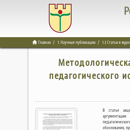
Р
Главная
1. Научные публикации
1.3 Статьи в жур
Методологическа
педагогического и
В статье акц
аргументации
педагогическог
обоснования, п