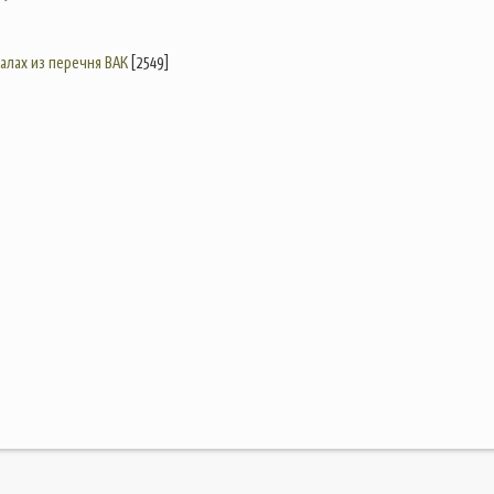
налах из перечня ВАК
[2549]