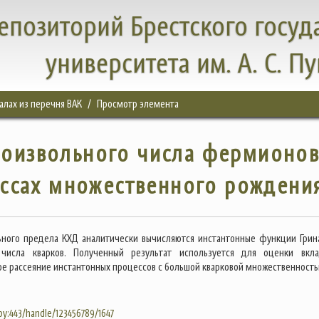
епозиторий Брестского госуд
университета им. А. С. П
налах из перечня ВАК
Просмотр элемента
роизвольного числа фермионов
ссах множественного рождени
ьного предела КХД аналитически вычисляются инстантонные функции Грин
 числа кварков. Полученный результат используется для оценки вкл
ое рассеяние инстантонных процессов с большой кварковой множественность
.by:443/handle/123456789/1647