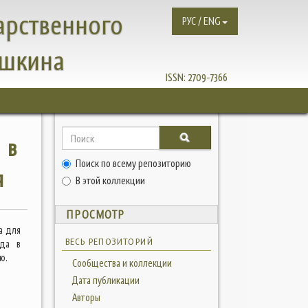
арственного
РУС / ENG
ушкина
ISSN:
2709-7366
 в
Поиск по всему репозиторию
я
В этой коллекции
ПРОСМОТР
а для
ВЕСЬ РЕПОЗИТОРИЙ
ада в
ю.
Сообщества и коллекции
Дата публикации
Авторы