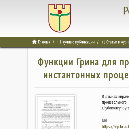
Р
Главная
1. Научные публикации
1.3 Статьи в жур
Функции Грина для п
инстантонных проце
В рамках кирал
произвольного
глубоконеупруг
URI
https://rep.brsu