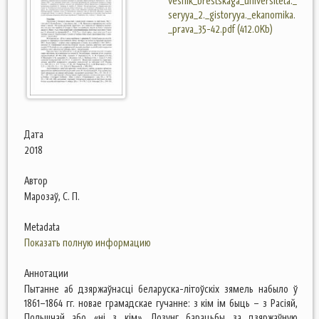
vesnik_brestskaga_universiteta._
seryya_2._gistoryya._ekanomika.
_prava_35-42.pdf (412.0Kb)
Дата
2018
Автор
Марозаў, С. П.
Metadata
Показать полную информацию
Аннотации
Пытанне аб дзяржаўнасці беларуска-літоўскіх зямель набыло ў
1861–1864 гг. новае грамадскае гучанне: з кім ім быць – з Расіяй,
Польшчай або «ні з кім». Лозунг барацьбы за дзяржаўную