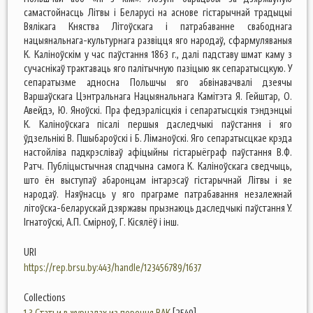
самастойнасць Літвы і Беларусі на аснове гістарычнай традыцыі
Вялікага Княства Літоўскага і патрабаванне свабоднага
нацыянальнага-культурнага развіцця яго народаў, сфармуляваныя
К. Каліноўскім у час паўстання 1863 г., далі падставу шмат каму з
сучаснікаў трактаваць яго палітычную пазіцыю як сепаратысцкую. У
сепаратызме адносна Польшчы яго абвінавачвалі дзеячы
Варшаўскага Цэнтральнага Нацыянальнага Камітэта Я. Гейштар, О.
Авейдэ, Ю. Яноўскі. Пра федэралісцкія і сепаратысцкія тэндэнцыі
К. Каліноўскага пісалі першыя даследчыкі паўстання і яго
ўдзельнікі В. Пшыбароўскі і Б. Ліманоўскі. Яго сепаратысцкае крэда
настойліва падкрэсліваў афіцыйны гістарыёграф паўстання В.Ф.
Ратч. Публіцыстычная спадчына самога К. Каліноўскага сведчыць,
што ён выступаў абаронцам інтарэсаў гістарычнай Літвы і яе
народаў. Наяўнасць у яго праграме патрабавання незалежнай
літоўска-беларускай дзяржавы прызнаюць даследчыкі паўстання У.
Ігнатоўскі, А.П. Смірноў, Г. Кісялёў і інш.
URI
https://rep.brsu.by:443/handle/123456789/1637
Collections
1.3 Статьи в журналах из перечня ВАК
[2549]