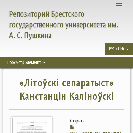
Toggle
Репозиторий Брестского
navigati
государственного университета им.
А. С. Пушкина
РУС / ENG
Просмотр элемента
«Літоўскі сепаратыст»
Канстанцін Каліноўскі
Открыть