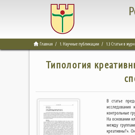
Р
Главная
1. Научные публикации
1.3 Статьи в жур
Типология креативн
сп
В статье пред
исследования 
контрольные гру
На основании к
между группам
креативны?». О