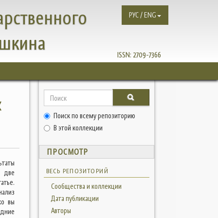
арственного
РУС / ENG
ушкина
ISSN:
2709-7366
х
Поиск по всему репозиторию
В этой коллекции
ПРОСМОТР
ьтаты
ВЕСЬ РЕПОЗИТОРИЙ
ы две
атье.
Сообщества и коллекции
нализ
Дата публикации
ко вы
Авторы
едние