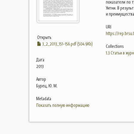
показатели по 
Уитни. В резул
и преимущества
URI
https://rep.brsu
Открыть
3_2_2013_151-156.pdf (504.9Kb)
Collections
1.3 Статьи в жур
Дата
2013
Автор
Бурец, Ю. М.
Metadata
Показать полную информацию