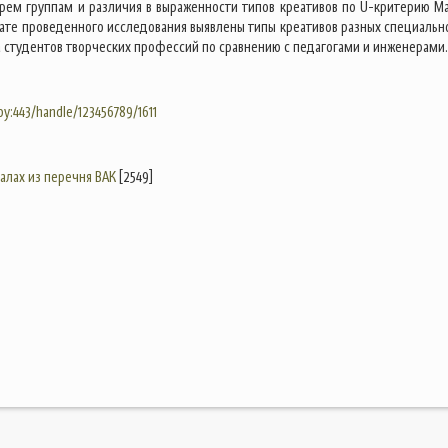
трем группам и различия в выраженности типов креативов по U-критерию М
ьтате проведенного исследования выявлены типы креативов разных специальн
 студентов творческих профессий по сравнению с педагогами и инженерами.
.by:443/handle/123456789/1611
налах из перечня ВАК
[2549]