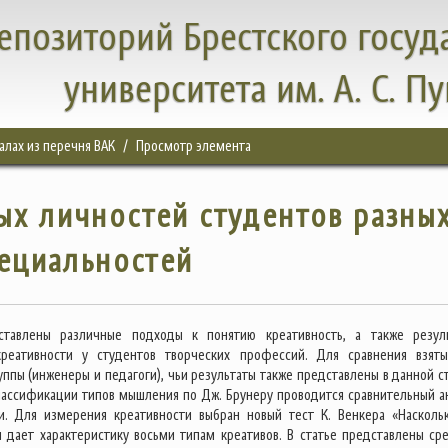
епозиторий Брестского госуд
университета им. А. С. П
налах из перечня ВАК
Просмотр элемента
ых личностей студентов разны
ециальностей
ставлены различные подходы к понятию креативность, а также резул
креативности у студентов творческих профессий. Для сравнения взят
ппы (инженеры и педагоги), чьи результаты также представлены в данной ст
лассификации типов мышления по Дж. Брунеру проводится сравнительный а
и. Для измерения креативности выбран новый тест К. Венкера «Насколь
н дает характеристику восьми типам креативов. В статье представлены ср