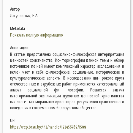
Автор
Лагуновская, Е.А.
Metadata
Показать полную информацию
Аннотации
В статье представлена социально-философская интерпретация
ценностей христианства. Ис- ториография данной темы и обзор
источников по ней имеет комплексный характер исследования и
вклю- чает в себя философские, социальные, исторические и
культурологические аспекты. В исследовании ши- рокого круга
отечественных и зарубежных работ применяется категориальный
апарат социальной фи- лософии. Решается задача
категориальной экспликации духовных ценностей христианства
как систе- мы моральных ориентиров-регулятивов нравственного
поведения в современном белорусском обществе.
URI
https://rep.brsu.by:443/handle/123456789/1599