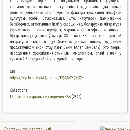
У артыкуле акрэслены актуальныя праблемы духоўна-
светапогляднага вызначэння сучасніка і падкрэсліваецца вялікая
роля нацыянальнай літаратуры як фактара выхавання духоўнай
культуры асобы. Заўважаецца, што, насуперак дамінаванню
багаборчых, атэістычных ідэй у савецкі час, беларуская літаратура
ўтрымлівала значны духоўны, маральна-філасофскі патэнцыял.
Аўтар даводзіць, што ў канцы ХХ – пач. ХХІ стст. у беларускай
літаратуры склалася духоўна-хрысціянская плынь, выдатным
прадстаўніком якой стаў паэт Зьніч (Алег Бембель). Яго творы,
народжаныя хрысціянска-этычным мысленнем, сталі з’явай у
сучаснай беларускай літаратурнай прасторы.
URI
https://rep.brsu.by:443/handle/123456789/1578
Collections
1.3 Статьи в журналах из перечня ВАК
[2549]
Брестский государственный