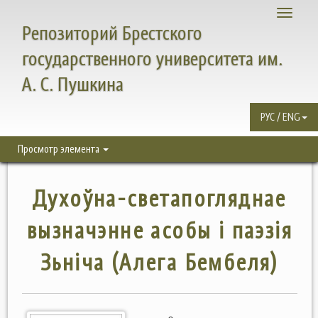
Toggle
Репозиторий Брестского
navigati
государственного университета им.
А. С. Пушкина
РУС / ENG
Просмотр элемента
Духоўна-светапогляднае
вызначэнне асобы і паэзія
Зьніча (Алега Бембеля)