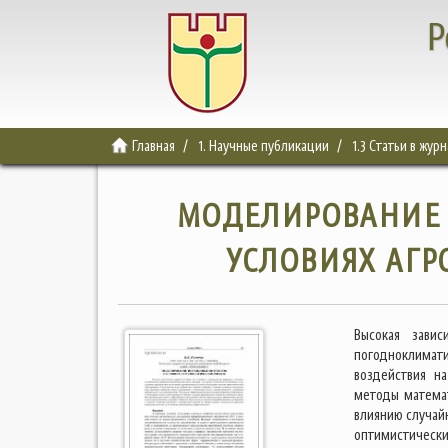
Р
Главная
1. Научные публикации
1.3 Статьи в жур
МОДЕЛИРОВАНИЕ 
УСЛОВИЯХ АГР
Высокая зави
погодноклимат
воздействия на
методы математ
влиянию случай
оптимистическ