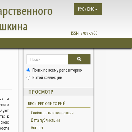
арственного
РУС / ENG
ушкина
ISSN:
2709-7366
Поиск по всему репозиторию
В этой коллекции
ПРОСМОТР
ных и
ВЕСЬ РЕПОЗИТОРИЙ
жного
ьзуют
Сообщества и коллекции
тва к
Дата публикации
сков:
Авторы
ности