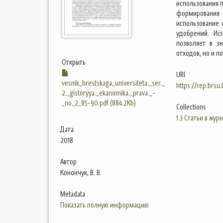
использования п
формирования
использование 
удобрений. Ис
позволяет в з
отходов, но и 
Открыть
URI
vesnik_brestskaga_universiteta._ser._
https://rep.brsu
2._gistoryya._ekanomika._prava._-
_no_2_85-90.pdf (884.2Kb)
Collections
1.3 Статьи в жур
Дата
2018
Автор
Конончук, В. В.
Metadata
Показать полную информацию