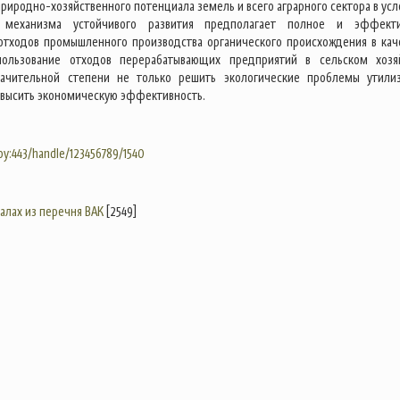
риродно-хозяйственного потенциала земель и всего аграрного сектора в усл
 механизма устойчивого развития предполагает полное и эффект
отходов промышленного производства органического происхождения в кач
пользование отходов перерабатывающих предприятий в сельском хозя
начительной степени не только решить экологические проблемы утили
повысить экономическую эффективность.
.by:443/handle/123456789/1540
налах из перечня ВАК
[2549]