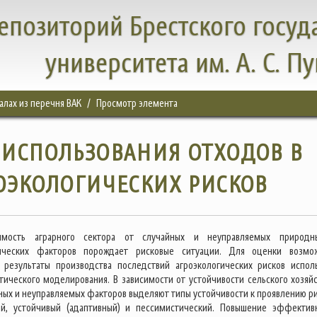
епозиторий Брестского госуд
университета им. А. С. П
налах из перечня ВАК
Просмотр элемента
ИСПОЛЬЗОВАНИЯ ОТХОДОВ В
ОЭКОЛОГИЧЕСКИХ РИСКОВ
симость аграрного сектора от случайных и неуправляемых природ
ических факторов порождает рисковые ситуации. Для оценки возмо
 результаты производства последствий агроэкологических рисков испол
ического моделирования. В зависимости от устойчивости сельского хозяйс
ных и неуправляемых факторов выделяют типы устойчивости к проявлению ри
ий, устойчивый (адаптивный) и пессимистический. Повышение эффектив