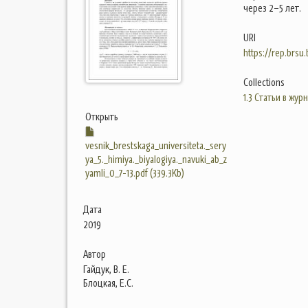
через 2–5 лет.
URI
https://rep.brsu
Collections
1.3 Статьи в жур
Открыть
vesnik_brestskaga_universiteta._sery
ya_5._himiya._biyalogiya._navuki_ab_z
yamli_0_7-13.pdf (339.3Kb)
Дата
2019
Автор
Гайдук, В. Е.
Блоцкая, Е.С.