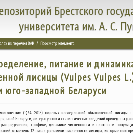
епозиторий Брестского госуд
университета им. А. С. П
налах из перечня ВАК
Просмотр элемента
ределение, питание и динамик
нной лисицы (Vulpes Vulpes L.
и юго-западной Беларуси
многолетних (1964–2018) полевых исследований обыкновенной лисицы в
тральной Беларуси, литературных и статистических сведений приведены дан
 распределении, трофике, динамике численности и плотности популяци
ваний отмечены 12 пиков динамики численности лисицы, которые повтор