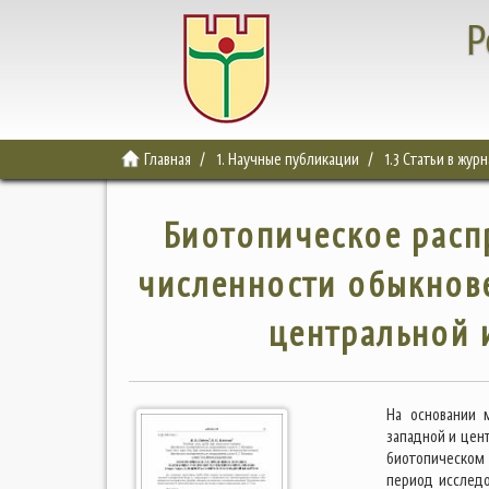
Р
Главная
1. Научные публикации
1.3 Статьи в жур
Биотопическое расп
численности обыкнове
центральной 
На основании 
западной и цен
биотопическом
период исследо