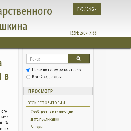
арственного
РУС / ENG
ушкина
ISSN:
2709-7366
а
Поиск по всему репозиторию
) в
В этой коллекции
ПРОСМОТР
ВЕСЬ РЕПОЗИТОРИЙ
 юго-
Сообщества и коллекции
ные о
Дата публикации
й. За
Авторы
яются