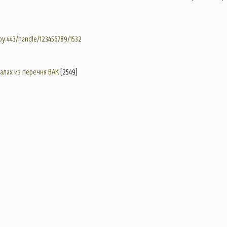
.by:443/handle/123456789/1532
налах из перечня ВАК
[2549]