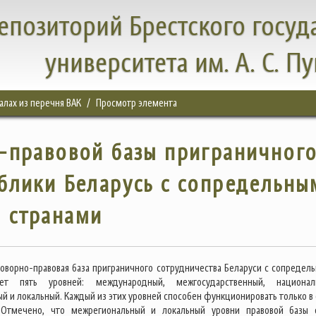
епозиторий Брестского госуд
университета им. А. С. П
налах из перечня ВАК
Просмотр элемента
-правовой базы приграничног
блики Беларусь с сопредельны
странами
оговорно-правовая база приграничного сотрудничества Беларуси с сопредел
ет пять уровней: международный, межгосударственный, национал
й и локальный. Каждый из этих уровней способен функционировать только в 
 Отмечено, что межрегиональный и локальный уровни правовой базы 