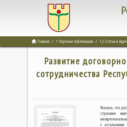
Р
Главная
1. Научные публикации
1.3 Статьи в жур
Развитие договорно
сотрудничества Респу
Указано, что д
странами име
межрегиональны
с остальными.