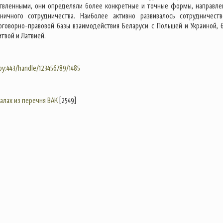
твленными, они определяли более конкретные и точные формы, направле
аничного сотрудничества. Наиболее активно развивалось сотрудничест
оворно-правовой базы взаимодействия Беларуси с Польшей и Украиной, 
твой и Латвией.
.by:443/handle/123456789/1485
налах из перечня ВАК
[2549]