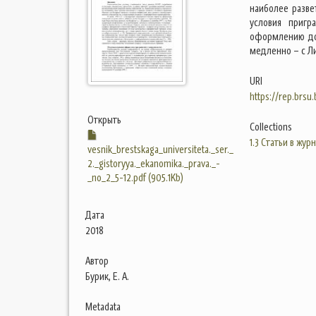
наиболее разве
условия пригр
оформлению дог
медленно – с Ли
URI
https://rep.brsu
Открыть
Collections
1.3 Статьи в жур
vesnik_brestskaga_universiteta._ser._
2._gistoryya._ekanomika._prava._-
_no_2_5-12.pdf (905.1Kb)
Дата
2018
Автор
Бурик, Е. А.
Metadata