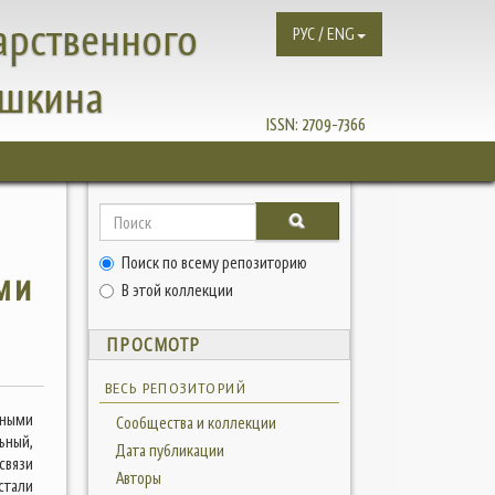
арственного
РУС / ENG
ушкина
ISSN:
2709-7366
о
Поиск по всему репозиторию
ми
В этой коллекции
ПРОСМОТР
ВЕСЬ РЕПОЗИТОРИЙ
ьными
Сообщества и коллекции
ьный,
Дата публикации
связи
Авторы
стали