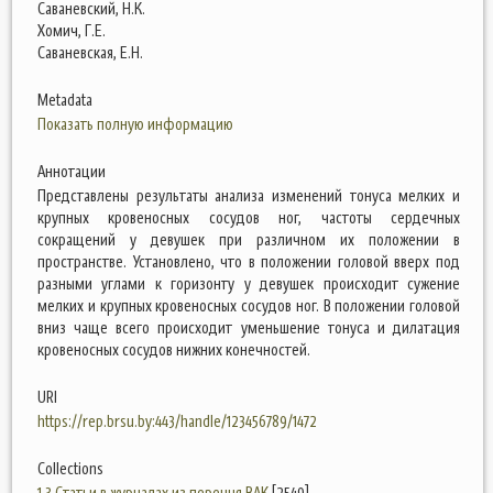
Саваневский, Н.К.
Хомич, Г.Е.
Саваневская, Е.Н.
Metadata
Показать полную информацию
Аннотации
Представлены результаты анализа изменений тонуса мелких и
крупных кровеносных сосудов ног, частоты сердечных
сокращений у девушек при различном их положении в
пространстве. Установлено, что в положении головой вверх под
разными углами к горизонту у девушек происходит сужение
мелких и крупных кровеносных сосудов ног. В положении головой
вниз чаще всего происходит уменьшение тонуса и дилатация
кровеносных сосудов нижних конечностей.
URI
https://rep.brsu.by:443/handle/123456789/1472
Collections
1.3 Статьи в журналах из перечня ВАК
[2549]