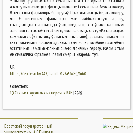
У выніку функцыянальна-семантычнага і гісторыка-генетычнага
аналізу вызначаюцца функцыянаванне і семантыка белага колеру
ў песенным фальклоры беларусаў. Праз знакавасць белага колеру,
які ў песенным фальклоры мае амбівалентную ацэнку,
спасцігаюцца і апісваюцца ў адпаведнасці з пэўнымі жанравымі
законамі тры асноўныя аб’екты, якія належаць свету «Рэчаіснасць»:
сам чалавек (у тым ліку ў лімінальным стане); рэальны навакольны
свет; значымыя часавыя адрэзкі. Белы колер выяўляе пазітыўныя
эстэтычныя і эмацыянальныя ацэнкі лірычных герояў. Разам з тым
ён сімвалічна карэлюе з ідэямі смерці, хваробы, тугі.
URI
https://rep.brsu.by:443/handle/123456789/1460
Collections
1.3 Статьи в журналах из перечня ВАК
[2549]
Брестский государственный
университет им. А.С.Пушкина