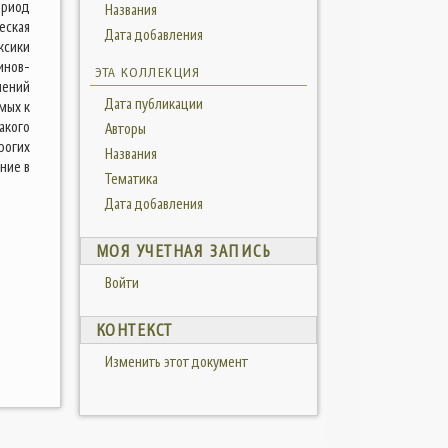
ериод
Названия
еская
Дата добавления
сики
инов-
ЭТА КОЛЛЕКЦИЯ
шений
Дата публикации
мых к
акого
Авторы
рогих
Названия
ние в
Тематика
Дата добавления
МОЯ УЧЕТНАЯ ЗАПИСЬ
Войти
КОНТЕКСТ
Изменить этот документ