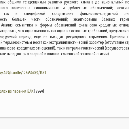
 как общими тенденциями развития русского языка в донациональный п
ьшого количества синонимичных и дублетных обозначений; лексич
ь), так и спецификой складывания финансово-кредитной лек
чность большей части обозначений; энантиосемия базовых терм
. Анализ семантики и формы обозначений финансово-кредитных отно
атировать, что однозначность как одно из основных требований, предъявляе
следуемый период еще не находит регулярного выражения. Причины т
й терминосистемы носят как экстралингвистический характер (отсутствие ст
инансово-кредитных отношений), так и интралингвистический (сосуществова
ыке народно-разговорной и книжно-славянской языковой стихии).
.by:443/handle/123456789/1453
налах из перечня ВАК
[2549]