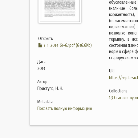
обусловленные
(наличие бол
вариантност
(полисеманти
полисемантов)
позволяет конст
Открыть
термину, в ис
3_1_2013_61-67.pdf (636.6Kb)
состояния данно
норм в сфере ф
старорусском яз
Дата
2013
URI
https://rep.brsu
Автор
Приступа, Н. Н.
Collections
1.3 Статьи в жур
Metadata
Показать полную информацию