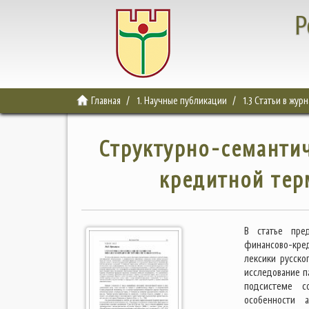
Р
Главная
1. Научные публикации
1.3 Статьи в жур
Структурно-семанти
кредитной тер
В статье пред
финансово-кре
лексики русско
исследование п
подсистеме с
особенности 