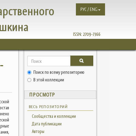
арственного
РУС / ENG
ушкина
ISSN:
2709-7366
-
Поиск по всему репозиторию
В этой коллекции
ПРОСМОТР
сской
ВЕСЬ РЕПОЗИТОРИЙ
остав
лнено
Сообщества и коллекции
еской
Дата публикации
ерные
Авторы
ания,