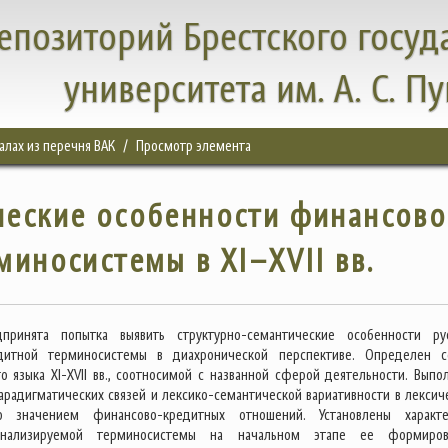
епозиторий Брестского госуд
университета им. А. С. П
налах из перечня ВАК
Просмотр элемента
ческие особенности финансово
миносистемы в XI–XVII вв.
принята попытка выявить структурно-семантические особенности ру
дитной терминосистемы в диахронической перспективе. Определен с
го языка XI-XVII вв., соотносимой с названной сферой деятельности. Выпо
арадигматических связей и лексико-семантической вариативности в лексич
о значением финансово-кредитных отношений. Установлены характ
анализируемой терминосистемы на начальном этапе ее формиров