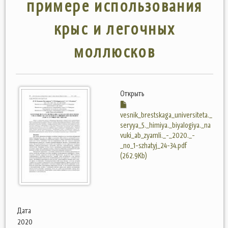
примере использования
крыс и легочных
моллюсков
Открыть
vesnik_brestskaga_universiteta._
seryya_5._himiya._biyalogiya._na
vuki_ab_zyamli._-_2020._-
_no_1-szhatyj_24-34.pdf
(262.9Kb)
Дата
2020