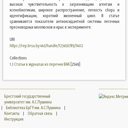
высокая чувствительность к загрязняющим агентам и
ксенобиотикам, широкое распространение, легкость сбора и
идентификации, короткий жизненный цикл. В статье
сравниваются показатели антиоксидантной системы легочных
пресноводных моллюсков и крыс в эксперименте.
URI
https://rep.brsu.by:443/handle/123456789/1402
Collections
1.3 Статьи в журналах из перечня ВАК
[2549]
Брестский государственный
университет им. А.С.Пушкина
|
Библиотека БрГУ им. А.С.Пушкина
|
Контакты
|
Обратная связь
|
Инструкция