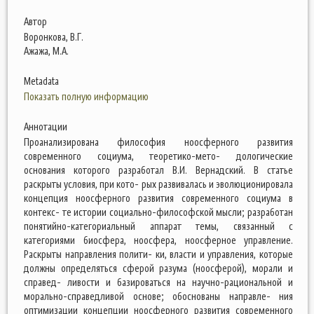
Автор
Воронкова, В.Г.
Ажажа, М.А.
Metadata
Показать полную информацию
Аннотации
Проанализирована философия ноосферного развития
современного социума, теоретико-мето- дологические
основания которого разработал В.И. Вернадский. В статье
раскрыты условия, при кото- рых развивалась и эволюционировала
концепция ноосферного развития современного социума в
контекс- те истории социально-философской мысли; разработан
понятийно-категориальный аппарат темы, связанный с
категориями биосфера, ноосфера, ноосферное управление.
Раскрыты направления полити- ки, власти и управления, которые
должны определяться сферой разума (ноосферой), морали и
справед- ливости и базироваться на научно-рациональной и
морально-справедливой основе; обоснованы направле- ния
оптимизации концепции ноосферного развития современного