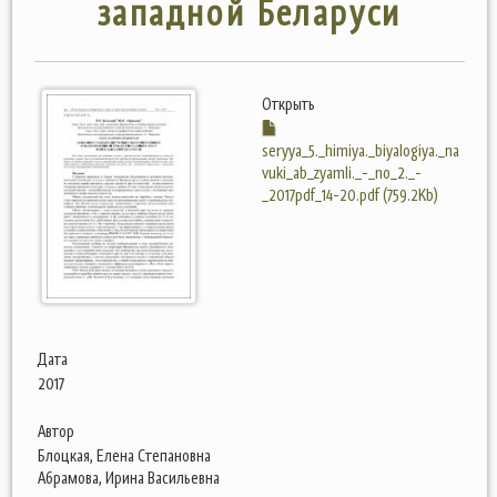
западной Беларуси
Открыть
seryya_5._himiya._biyalogiya._na
vuki_ab_zyamli._-_no_2._-
_2017pdf_14-20.pdf (759.2Kb)
Дата
2017
Автор
Блоцкая, Елена Степановна
Абрамова, Ирина Васильевна