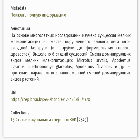
Metadata
Показать полную информацию
Аннотации
На основе многолетних исследований изучена сукцессия мелких
млекопитающих на месте вырубленного елового леса юго-
западной Беларуси (от вырубки до формирования спелого
древостоя). Выделено 6 стадий сукцессий. Смена доминирующих
видов мелких млекопитающих: Microtus arvalis, Apodemus
agrarius, Clethrionomys glareolus, Apodemus flavicollis и др. –
протекает параллельно с закономерной сменой доминирующих
видов растений.
URI
https://rep.brsu.by:443/handle/123456789/1370
Collections
1.3 Статьи в журналах из перечня ВАК
[2549]