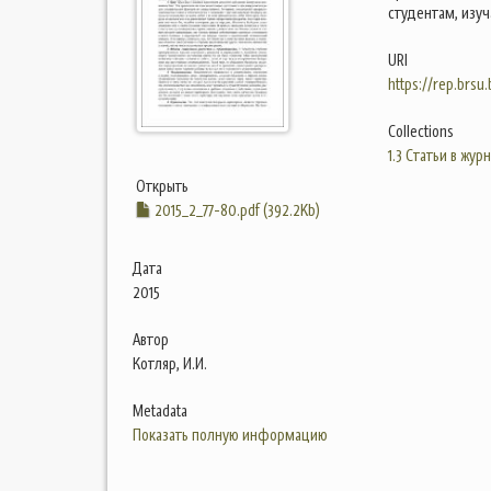
студентам, изу
URI
https://rep.brsu
Collections
1.3 Статьи в жур
Открыть
2015_2_77-80.pdf (392.2Kb)
Дата
2015
Автор
Котляр, И.И.
Metadata
Показать полную информацию