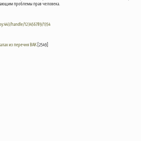
чающим проблемы прав человека.
.by:443/handle/123456789/1354
налах из перечня ВАК
[2549]