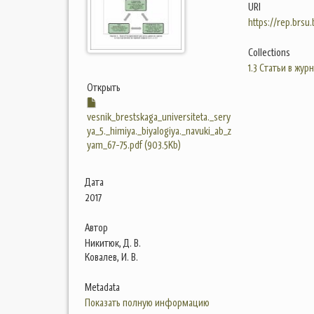
URI
https://rep.brsu
Collections
1.3 Статьи в жур
Открыть
vesnik_brestskaga_universiteta._sery
ya_5._himiya._biyalogiya._navuki_ab_z
yam_67-75.pdf (903.5Kb)
Дата
2017
Автор
Никитюк, Д. В.
Ковалев, И. В.
Metadata
Показать полную информацию