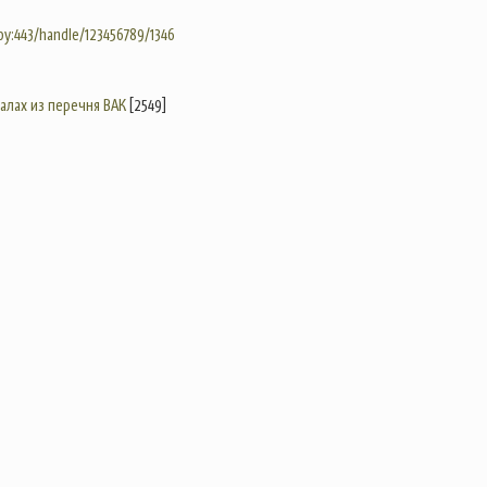
.by:443/handle/123456789/1346
налах из перечня ВАК
[2549]