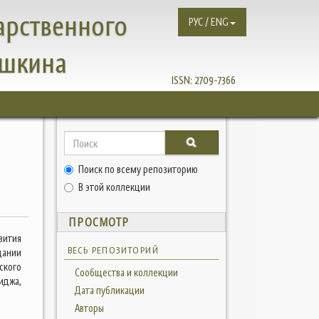
арственного
РУС / ENG
ушкина
ISSN:
2709-7366
Поиск по всему репозиторию
В этой коллекции
ПРОСМОТР
вития
ВЕСЬ РЕПОЗИТОРИЙ
дании
ского
Сообщества и коллекции
иджа,
Дата публикации
Авторы