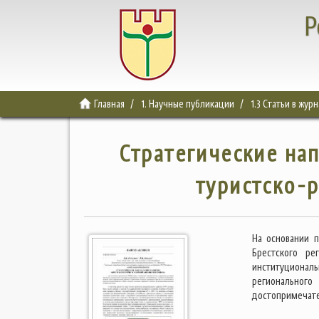
Р
Главная
1. Научные публикации
1.3 Статьи в жур
Стратегические на
туристско-
На основании 
Брестского ре
институциональ
регионального
достопримечате