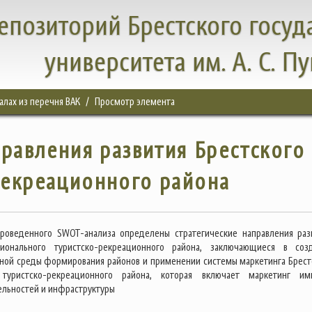
епозиторий Брестского госуд
университета им. А. С. П
налах из перечня ВАК
Просмотр элемента
правления развития Брестского
рекреационного района
проведенного SWOT-анализа определены стратегические направления раз
гионального туристско-рекреационного района, заключающиеся в соз
ной среды формирования районов и применении системы маркетинга Брест
 туристско-рекреационного района, которая включает маркетинг им
льностей и инфраструктуры