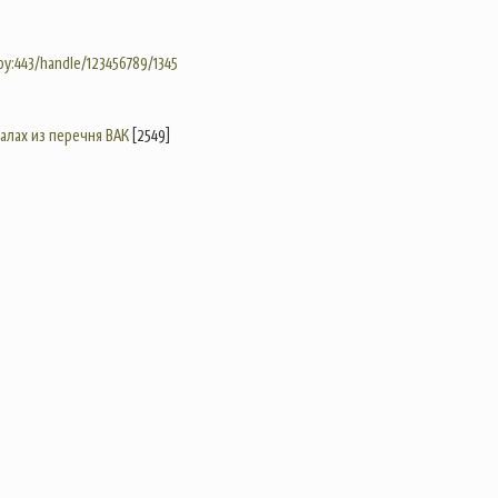
.by:443/handle/123456789/1345
налах из перечня ВАК
[2549]