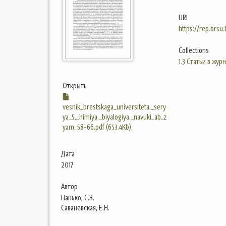
URI
https://rep.brsu
Collections
1.3 Статьи в жур
Открыть
vesnik_brestskaga_universiteta._sery
ya_5._himiya._biyalogiya._navuki_ab_z
yam_58-66.pdf (653.4Kb)
Дата
2017
Автор
Панько, С.В.
Саваневская, Е.Н.