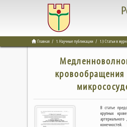
Р
Главная
1. Научные публикации
1.3 Статьи в жур
Медленноволнов
кровообращения 
микрососуд
В статье пред
крупных кров
артериального
конечностей.