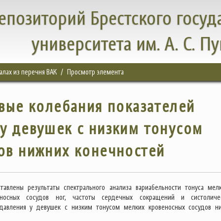
епозиторий Брестского госуд
университета им. А. С. П
налах из перечня ВАК
Просмотр элемента
ые колебания показателей
у девушек с низким тонусом
ов нижних конечностей
ставлены результаты спектрального анализа вариабельности тонуса мел
еносных сосудов ног, частоты сердечных сокращений и систоличе
 давления у девушек с низким тонусом мелких кровеносных сосудов н