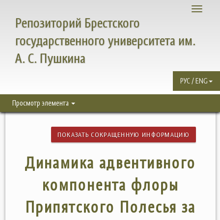
Toggle
Репозиторий Брестского
navigati
государственного университета им.
А. С. Пушкина
РУС / ENG
Просмотр элемента
ПОКАЗАТЬ СОКРАЩЕННУЮ ИНФОРМАЦИЮ
Динамика адвентивного
компонента флоры
Припятского Полесья за