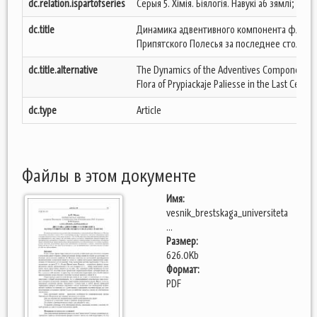
dc.relation.ispartofseries
Серыя 5. Хімія. Біялогія. Навукі аб зямлі;
dc.title
Динамика адвентивного компонента флоры
Припятского Полесья за последнее столети
dc.title.alternative
The Dynamics of the Adventives Component o
Flora of Prypiackaje Paliesse in the Last Centur
dc.type
Article
Файлы в этом документе
Имя:
vesnik_brestskaga_universiteta
...
Размер:
626.0Kb
Формат:
PDF