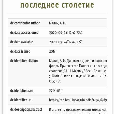
последнее столетие
dc.contributor.author
Мялик, А. Н.
dc.date.accessioned
2020-09-24T12:42:22Z
dc.date.available
2020-09-24T12:42:22Z
dc.date.issued
2017
dc.identifier.citation
Мялик, А. Н. Динамика адвентивного компо
флоры Припятского Полесья за последнее
столетие / А. Н. Мялик // Весн. Брэсц. ун-та. 
5, Хімія. Біялогія. Навукі аб Зямлі. – 2017. – № 
С. 55–61.
dc.identifier.issn
2218-0311
dc.identifier.uri
https://rep.brsu.by:443/handle/123456789/1344
dc.description.abstract
В статье представлен анализ динамики