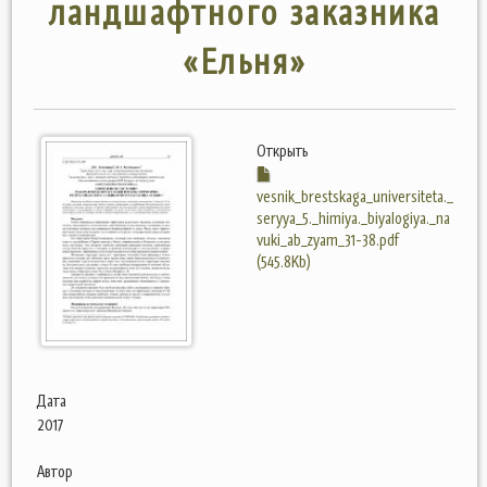
ландшафтного заказника
«Ельня»
Открыть
vesnik_brestskaga_universiteta._
seryya_5._himiya._biyalogiya._na
vuki_ab_zyam_31-38.pdf
(545.8Kb)
Дата
2017
Автор