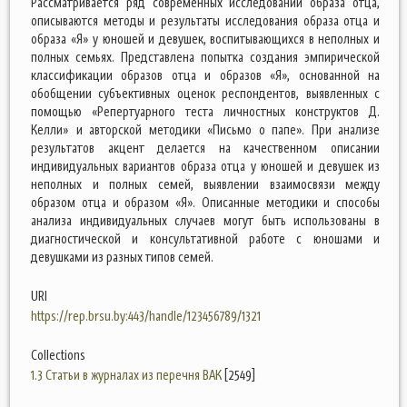
Рассматривается ряд современных исследований образа отца,
описываются методы и результаты исследования образа отца и
образа «Я» у юношей и девушек, воспитывающихся в неполных и
полных семьях. Представлена попытка создания эмпирической
классификации образов отца и образов «Я», основанной на
обобщении субъективных оценок респондентов, выявленных с
помощью «Репертуарного теста личностных конструктов Д.
Келли» и авторской методики «Письмо о папе». При анализе
результатов акцент делается на качественном описании
индивидуальных вариантов образа отца у юношей и девушек из
неполных и полных семей, выявлении взаимосвязи между
образом отца и образом «Я». Описанные методики и способы
анализа индивидуальных случаев могут быть использованы в
диагностической и консультативной работе с юношами и
девушками из разных типов семей.
URI
https://rep.brsu.by:443/handle/123456789/1321
Collections
1.3 Статьи в журналах из перечня ВАК
[2549]