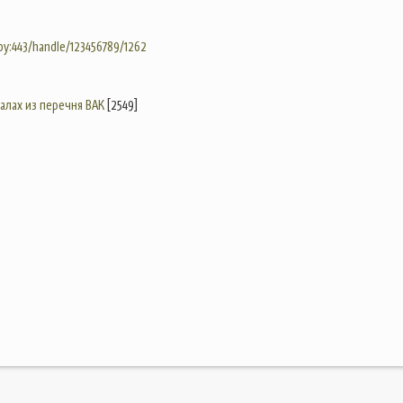
.by:443/handle/123456789/1262
налах из перечня ВАК
[2549]