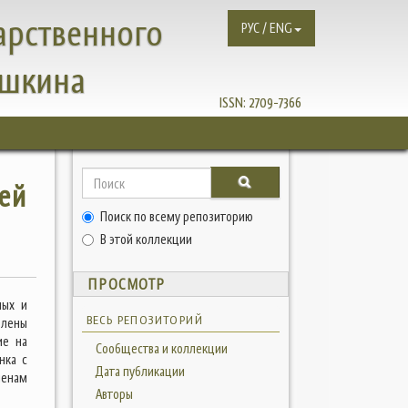
арственного
РУС / ENG
ушкина
ISSN:
2709-7366
ей
Поиск по всему репозиторию
В этой коллекции
ПРОСМОТР
ных и
ВЕСЬ РЕПОЗИТОРИЙ
елены
ие на
Сообщества и коллекции
нка с
Дата публикации
ленам
Авторы