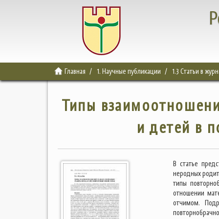
Р
Главная
1. Научные публикации
1.3 Статьи в жур
Типы взаимоотношени
и детей в 
В статье пред
неродных родит
типы повторно
отношении мате
отчимом. Под
повторнобрачно