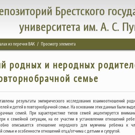
епозиторий Брестского госуд
университета им. А. С. П
налах из перечня ВАК
Просмотр элемента
й родных и неродных родител
повторнобрачной семье
ставлены результаты эмпирического исследования взаимоотношений род
елей и детей в повторнобрачной семье. На основании этих данных были выд
брачных семей. При характеристике типов семей акцентируется вниман
ри к семейной ситуации, на ее участии в установлении отношений ребе
робно описывается отношение неродного для мужчины ребенка к ч
й семьи и особенности отношений отца/отчима с детьми и супругой.