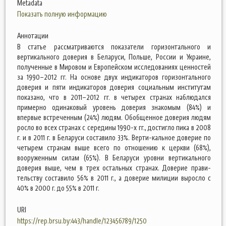
Metadata
Показать полную информацию
Аннотации
В статье рассматриваются показатели горизонтального и
вертикального доверия в Беларуси, Польше, России и Украине,
полученные в Мировом и Европейском исследованиях ценностей
за 1990–2012 гг. На основе двух индикаторов горизонтального
доверия и пяти индикаторов доверия социальным институтам
показано, что в 2011–2012 гг. в четырех странах наблюдался
примерно одинаковый уровень доверия знакомым (84%) и
впервые встреченным (24%) людям. Обобщенное доверия людям
росло во всех странах с середины 1990-х гг., достигло пика в 2008
г. и в 2011 г. в Беларуси составило 33%. Верти-кальное доверие по
четырем странам выше всего по отношению к церкви (68%),
вооруженным силам (65%). В Беларуси уровни вертикального
доверия выше, чем в трех остальных странах. Доверие прави-
тельству составило 56% в 2011 г., а доверие милиции выросло с
40% в 2000 г. до 55% в 2011 г.
URI
https://rep.brsu.by:443/handle/123456789/1250