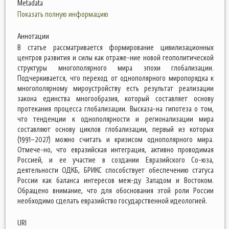
Metadata
Показать полную информацию
Аннотации
В статье рассматривается формирование цивилизационных
центров развития и силы как отраже-ние новой геополитической
структуры многополярного мира эпохи глобализации.
Подчеркивается, что переход от однополярного миропорядка к
многополярному мироустройству есть результат реализации
закона единства многообразия, который составляет основу
протекания процесса глобализации. Высказа-на гипотеза о том,
что тенденции к однополярности и регионализации мира
составляют основу циклов глобализации, первый из которых
(1991–2027) можно считать и кризисом однополярного мира.
Отмече-но, что евразийская интеграция, активно проводимая
Россией, и ее участие в создании Евразийского Со-юза,
деятельности ОДКБ, БРИКС способствует обеспечению статуса
России как баланса интересов меж-ду Западом и Востоком.
Обращено внимание, что для обоснования этой роли России
необходимо сделать евразийство государственной идеологией.
URI