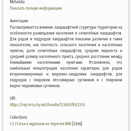
Metadata
Показать полную информацию
Аннотации
Рассматривается влияние ландшафтной структуры территории на
особенности размещения населения и селитебных ландшафтов.
Для родов и подродов ландшафтов показаны различия в таких
показателях, как плотность сельского населения и населённых
пунктов, доля селитебных ландшафтов, средняя людность и
средний размер населённого пункта, среднее расстояние между
ближайшими населёнными пунктами. Установлено, что
наибольшая концентрация населения характерна для родов
вторичноморенных и моренно-зандровых ландшафтов, для
подродов с покровом лёссовидных суглинков и с покровом
водно-ледниковых суглинков.
URI
https://rep.brsu.by:443/handle/123456789/1203
Collections
1.3 Статьи в журналах из перечня ВАК
[2549]