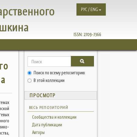
арственного
РУС / ENG
ушкина
ISSN:
2709-7366
го
Поиск по всему репозиторию
ва
В этой коллекции
ПРОСМОТР
темах
ВЕСЬ РЕПОЗИТОРИЙ
вской
тевых
Сообщества и коллекции
нного
Дата публикации
зико-
Авторы
ства,