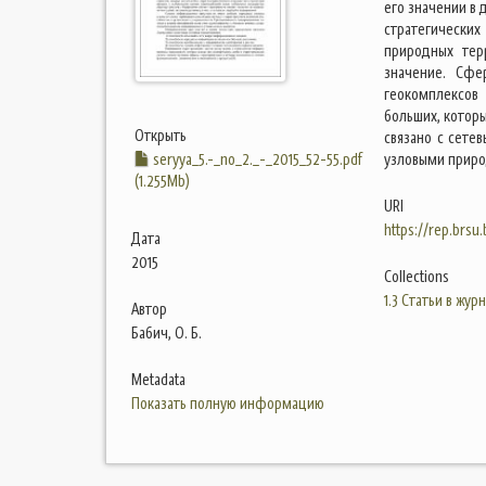
его значении в
стратегически
природных тер
значение. Сфе
геокомплексов
больших, котор
Открыть
связано с сете
seryya_5.-_no_2._-_2015_52-55.pdf
узловыми приро
(1.255Mb)
URI
https://rep.brsu
Дата
2015
Collections
1.3 Статьи в жур
Автор
Бабич, О. Б.
Metadata
Показать полную информацию