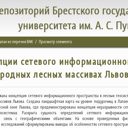
епозиторий Брестского госуд
университета им. А. С. П
налах из перечня ВАК
Просмотр элемента
пции сетевого информационно
ородных лесных массивах Льво
ована концепция сетевого информационного пространства в лесных геосис
ссивов Львова. Создана ландшафтная карта на уровне подурочищ в Лапае
сной зоне Львова, где продемонстрирована концепция неразрывности се
еосистемах. Раскрыта сущность определений сетевого информацио
и связь с географическими объектами. На основе проведенных фи
 исследований сформулированы выводы об особенностях сетевого простран