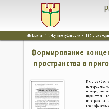
Р
Главная
1. Научные публикации
1.3 Статьи в жур
Формирование конце
пространства в приг
В статье обосн
пригородных ма
пригородной ле
параметров г
пространства 
географических