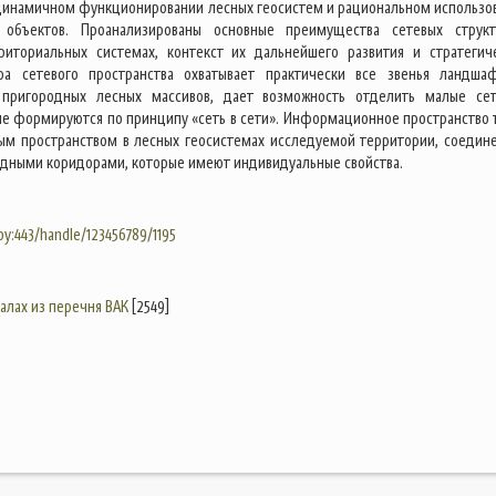
 динамичном функционировании лесных геосистем и рациональном использо
х объектов. Проанализированы основные преимущества сетевых струк
риториальных системах, контекст их дальнейшего развития и стратегич
ра сетевого пространства охватывает практически все звенья ландша
 пригородных лесных массивов, дает возможность отделить малые се
ые формируются по принципу «сеть в сети». Информационное пространство 
вым пространством в лесных геосистемах исследуемой территории, соедин
дными коридорами, которые имеют индивидуальные свойства.
.by:443/handle/123456789/1195
налах из перечня ВАК
[2549]