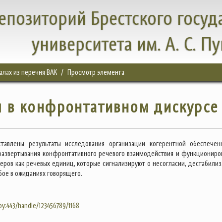
епозиторий Брестского госуд
университета им. А. С. П
налах из перечня ВАК
Просмотр элемента
 в конфронтативном дискурсе
ставлены результаты исследования организации когерентной обеспечен
развертывания конфронтативного речевого взаимодействия и функциониро
еров как речевых единиц, которые сигнализируют о несогласии, дестабилиз
бое в ожиданиях говорящего.
.by:443/handle/123456789/1168