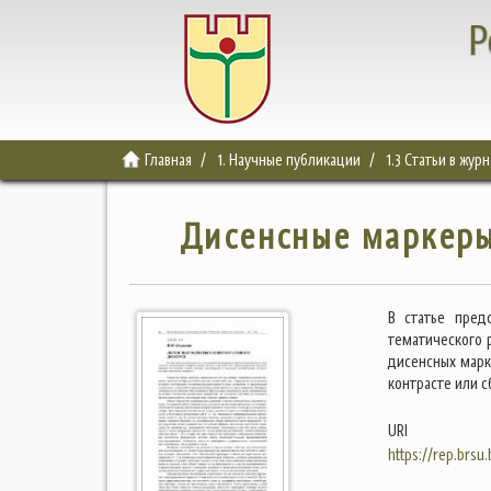
Р
Главная
1. Научные публикации
1.3 Статьи в жур
Дисенсные маркеры
В статье пред
тематического 
дисенсных марк
контрасте или с
URI
https://rep.brsu