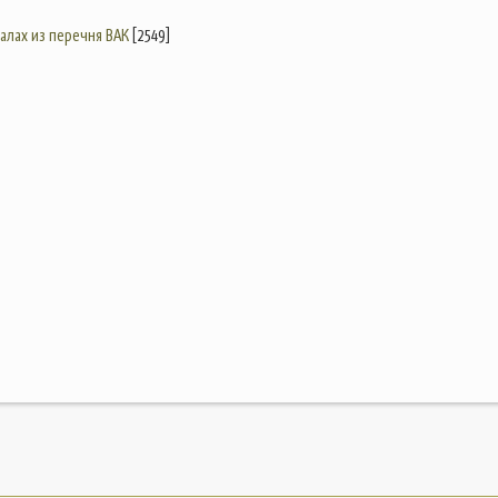
налах из перечня ВАК
[2549]