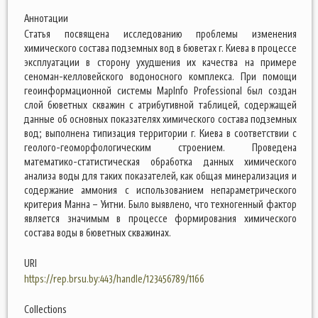
Аннотации
Статья посвящена исследованию проблемы изменения
химического состава подземных вод в бюветах г. Киева в процессе
эксплуатации в сторону ухудшения их качества на примере
сеноман-келловейского водоносного комплекса. При помощи
геоинформационной системы MapInfo Professional был создан
слой бюветных скважин с атрибутивной таблицей, содержащей
данные об основных показателях химического состава подземных
вод; выполнена типизация территории г. Киева в соответствии с
геолого-геоморфологическим строением. Проведена
математико-статистическая обработка данных химического
анализа воды для таких показателей, как общая минерализация и
содержание аммония с использованием непараметрического
критерия Манна – Уитни. Было выявлено, что техногенный фактор
является значимым в процессе формирования химического
состава воды в бюветных скважинах.
URI
https://rep.brsu.by:443/handle/123456789/1166
Collections