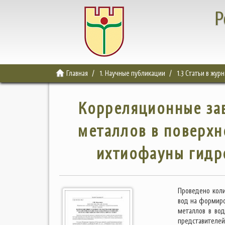
Р
Главная
1. Научные публикации
1.3 Статьи в жур
Корреляционные за
металлов в поверхн
ихтиофауны гидр
Проведено коли
вод на формиро
металлов в вод
представителей