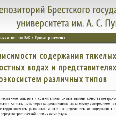
епозиторий Брестского госуд
университета им. А. С. П
налах из перечня ВАК
Просмотр элемента
висимости содержания тяжелы
остных водах и представителя
оэкосистем различных типов
чественное описание и сравнительный анализ влияния качества поверхно
вание качества рыбы через корреляционные связи между содержанием тя
е гидроэкосистем различных типов и распределением их содержания в т
 верхушки трофической цепи их ихтиофауны.