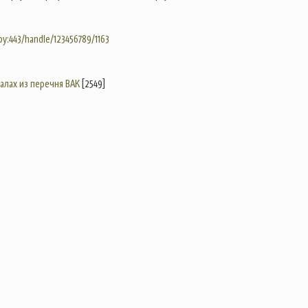
.by:443/handle/123456789/1163
налах из перечня ВАК
[2549]