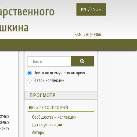
арственного
РУС / ENG
ушкина
ISSN:
2709-7366
х
Поиск по всему репозиторию
х
В этой коллекции
ПРОСМОТР
ВЕСЬ РЕПОЗИТОРИЙ
стных
Сообщества и коллекции
желых
Дата публикации
канях
Авторы