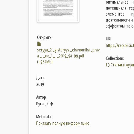
оптимальное н
потенциала те
элементов пр
деятельности и
эффектом, то е
Открыть
URI
https://rep.brsu
seryya_2._gistoryya._ekanomika._prav
a._-_no_1._-_2019_94-99.pdf
Collections
(1.964Mb)
1.3 Статьи в жур
Дата
2019
Автор
Куган, С.Ф.
Metadata
Показать полную информацию