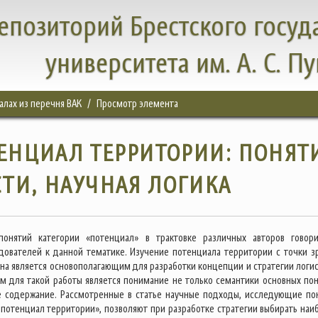
епозиторий Брестского госуд
университета им. А. С. П
налах из перечня ВАК
Просмотр элемента
ЕНЦИАЛ ТЕРРИТОРИИ: ПОНЯТ
ТИ, НАУЧНАЯ ЛОГИКА
понятий категории «потенциал» в трактовке различных авторов говор
дователей к данной тематике. Изучение потенциала территории с точки з
она является основополагающим для разработки концепции и стратегии логис
м для такой работы является понимание не только семантики основных пон
е содержание. Рассмотренные в статье научные подходы, исследующие по
 потенциал территории», позволяют при разработке стратегии выбирать наи