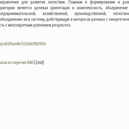
аправление для развития логистики. Главным в формировании и раз
рритории является целевая ориентация и комплексность, объединение
едпринимательской, хозяйственной, производственной, логистич
 объединение их в систему, действующую в интересах региона с синергетич
сть с многократным усилением результата.
.by:443/handle/123456789/1130
налах из перечня ВАК
[2549]