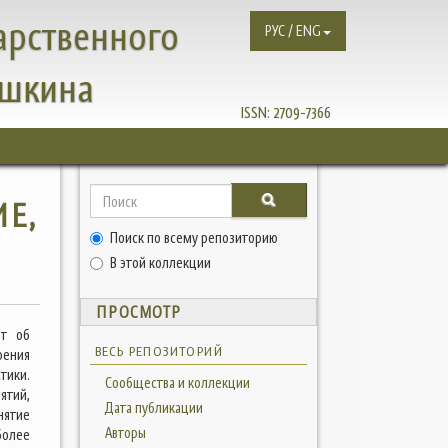
арственного
РУС / ENG
ушкина
ISSN:
2709-7366
ИЕ,
Поиск по всему репозиторию
В этой коллекции
ПРОСМОТР
ит об
ВЕСЬ РЕПОЗИТОРИЙ
рения
тики.
Сообщества и коллекции
ятий,
Дата публикации
нятие
Авторы
более