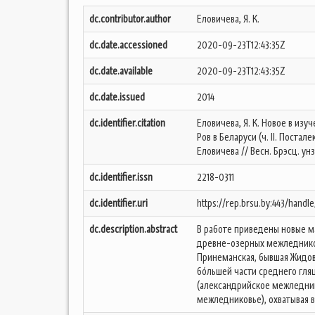
dc.contributor.author
Еловичева, Я. К.
dc.date.accessioned
2020-09-23T12:43:35Z
dc.date.available
2020-09-23T12:43:35Z
dc.date.issued
2014
dc.identifier.citation
Еловичева, Я. К. Новое в и
Ров в Беларуси (ч. II. Поста
Еловичева // Весн. Брэсц. унз-т
dc.identifier.issn
2218-0311
dc.identifier.uri
https://rep.brsu.by:443/handl
dc.description.abstract
В работе приведены новые м
древне-озерных межледников
Принеманская, бывшая Жидовщ
бóльшей части среднего гляци
(александрийское межледников
межледниковье), охватывая в