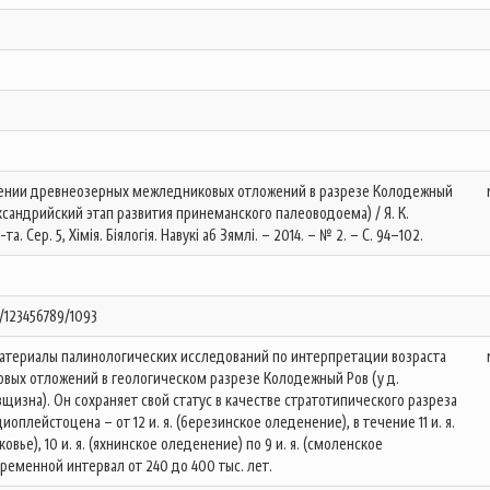
зучении древнеозерных межледниковых отложений в разрезе Колодежный
лександрийский этап развития принеманского палеоводоема) / Я. К.
а. Сер. 5, Хімія. Біялогія. Навукі аб Зямлі. – 2014. – № 2. – С. 94–102.
e/123456789/1093
атериалы палинологических исследований по интерпретации возраста
ых отложений в геологическом разрезе Колодежный Ров (у д.
изна). Он сохраняет свой статус в качестве стратотипического разреза
оплейстоцена – от 12 и. я. (березинское оледенение), в течение 11 и. я.
ье), 10 и. я. (яхнинское оледенение) по 9 и. я. (смоленское
ременной интервал от 240 до 400 тыс. лет.