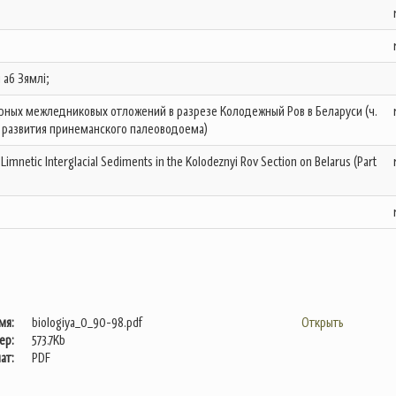
і аб Зямлі;
рных межледниковых отложений в разрезе Колодежный Ров в Беларуси (ч.
п развития принеманского палеоводоема)
-Limnetic Interglacial Sediments in the Kolodeznyi Rov Section on Belarus (Part
мя:
biologiya_0_90-98.pdf
Открыть
ер:
573.7Kb
ат:
PDF