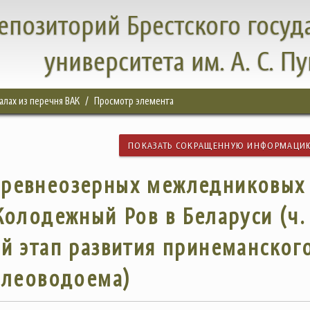
епозиторий Брестского госуд
университета им. А. С. П
налах из перечня ВАК
Просмотр элемента
ПОКАЗАТЬ СОКРАЩЕННУЮ ИНФОРМАЦИ
древнеозерных межледниковых
олодежный Ров в Беларуси (ч. 
й этап развития принеманског
алеоводоема)