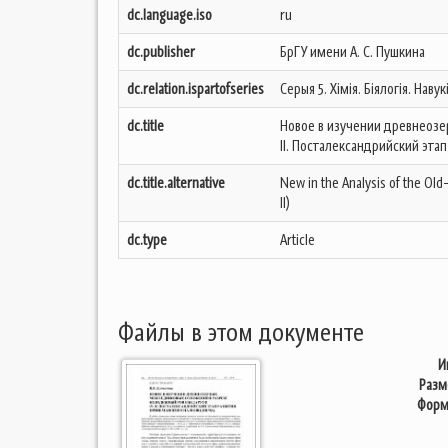
dc.language.iso
ru
dc.publisher
БрГУ имени А. С. Пушкина
dc.relation.ispartofseries
Серыя 5. Хімія. Біялогія. Навук
dc.title
Новое в изучении древнеозе
II. Посталександрийский эта
dc.title.alternative
New in the Analysis of the Old
II)
dc.type
Article
Файлы в этом документе
И
Разм
Форм