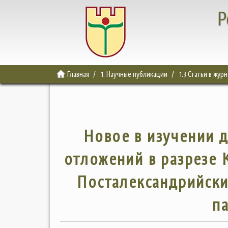
Р
Главная
1. Научные публикации
1.3 Статьи в жур
Новое в изучении 
отложений в разрезе К
Посталександрийски
п