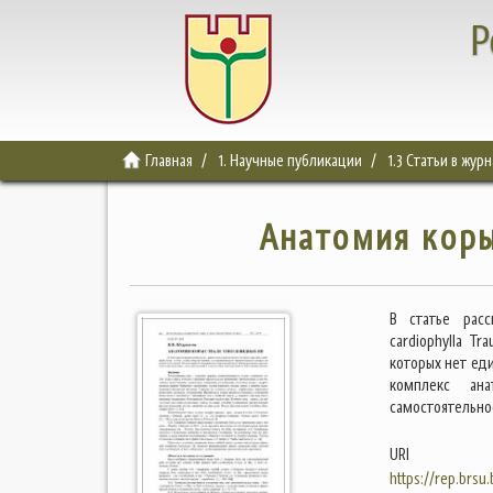
Р
Главная
1. Научные публикации
1.3 Статьи в жур
Анатомия коры
В статье расс
cardiophylla Tr
которых нет ед
комплекс ана
самостоятельнос
URI
https://rep.brsu