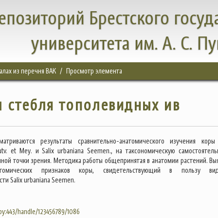
епозиторий Брестского госуд
университета им. А. С. П
налах из перечня ВАК
Просмотр элемента
 стебля тополевидных ив
матриваются результаты сравнительно-анатомического изучения коры 
autv. et Mey. и Salix urbaniana Seemen., на таксономическую самостоятель
иной точки зрения. Методика работы общепринятая в анатомии растений. Вы
томических признаков коры, свидетельствующий в пользу вид
ти Salix urbaniana Seemen.
.by:443/handle/123456789/1086