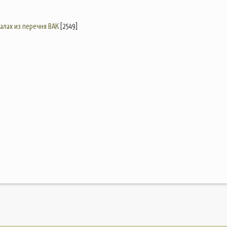
налах из перечня ВАК
[2549]