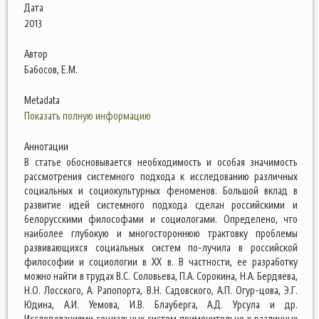
Дата
2013
Автор
Бабосов, Е.М.
Metadata
Показать полную информацию
Аннотации
В статье обосновывается необходимость и особая значимость
рассмотрения системного подхода к исследованию различных
социальных и социокультурных феноменов. Большой вклад в
развитие идей системного подхода сделан российскими и
белорусскими философами и социологами. Определено, что
наиболее глубокую и многостороннюю трактовку проблемы
развивающихся социальных систем по-лучила в российской
философии и социологии в ХХ в. В частности, ее разработку
можно найти в трудах В.С. Соловьева, П.А. Сорокина, Н.А. Бердяева,
Н.О. Лосского, А. Рапопорта, В.Н. Садовского, А.П. Огур-цова, Э.Г.
Юдина, А.И. Уемова, И.В. Блауберга, А.Д. Урсула и др.
Исследованиями социальных систем применительно к различных