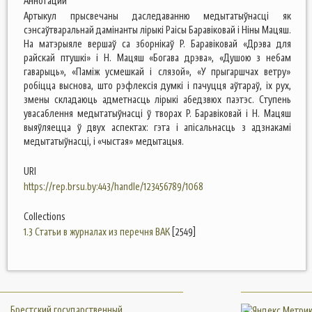
Аннотации
Артыкул прысвечаны даследаванню медытатыўнасці як
сэнсаўтваральнай дамінанты лірыкі Раісы Баравіковай і Ніны Мацяш.
На матэрыяле вершаў са зборнікаў Р. Баравіковай «Дрэва для
райскай птушкі» і Н. Мацяш «Богава дрэва», «Душою з небам
гаварыць», «Паміж усмешкай і слязой», «У прыгаршчах ветру»
робіцца выснова, што рэфлексія думкі і пачуцця аўтараў, іх рух,
змены складаюць адметнасць лірыкі абедзвюх паэтэс. Ступень
увасаблення медытатыўнасці ў творах Р. Баравіковай і Н. Мацяш
выяўляецца ў двух аспектах: гэта і апісальнасць з адзнакамі
медытатыўнасці, і «чыстая» медытацыя.
URI
https://rep.brsu.by:443/handle/123456789/1068
Collections
1.3 Статьи в журналах из перечня ВАК
[2549]
Брестский государственный