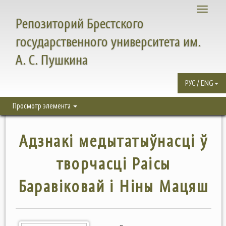
Toggle
Репозиторий Брестского
navigati
государственного университета им.
А. С. Пушкина
РУС / ENG
Просмотр элемента
Адзнакі медытатыўнасці ў
творчасці Раісы
Баравіковай і Ніны Мацяш