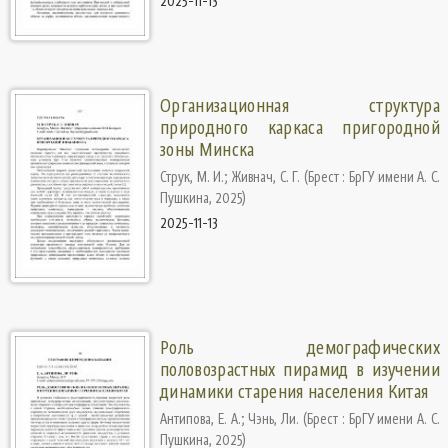
2025-11-13
Организационная структура
природного каркаса пригородной
зоны Минска
Струк, М. И.
;
Живнач, С. Г.
(
Брест : БрГУ имени А. С.
Пушкина
,
2025
)
2025-11-13
Роль демографических
половозрастных пирамид в изучении
динамики старения населения Китая
Антипова, Е. А.
;
Чэнь, Ли.
(
Брест : БрГУ имени А. С.
Пушкина
,
2025
)