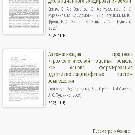
дистанционного зондирования земли
Сипач, В. А.
;
Семенов, О. А.
;
Курзенков, Е. С.
;
Курзенков, М. С.
;
Адамович, Б. В.
;
Богуцкий, М. Ю.
;
Фруль, Е. С.
(
Брест : БрГУ имени А. С. Пушкина
,
2025
)
2025-11-13
Автоматизация процесса
агроэкологической оценки земель
как основа формирования
адаптивно-ландшафтных систем
земледелия
Скокова, Н. А.
;
Нарожняя, А. Г.
(
Брест : БрГУ имени
А. С. Пушкина
,
2025
)
2025-11-13
Просмотреть больше