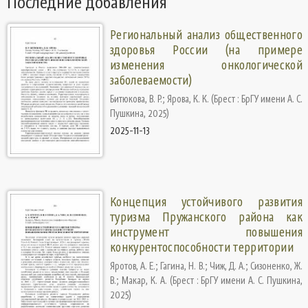
Последние добавления
Региональный анализ общественного
здоровья России (на примере
изменения онкологической
заболеваемости)
Битюкова, В. Р.
;
Ярова, К. К.
(
Брест : БрГУ имени А. С.
Пушкина
,
2025
)
2025-11-13
Концепция устойчивого развития
туризма Пружанского района как
инструмент повышения
конкурентоспособности территории
Яротов, А. Е.
;
Гагина, Н. В.
;
Чиж, Д. А.
;
Сизоненко, Ж.
В.
;
Макар, К. А.
(
Брест : БрГУ имени А. С. Пушкина
,
2025
)