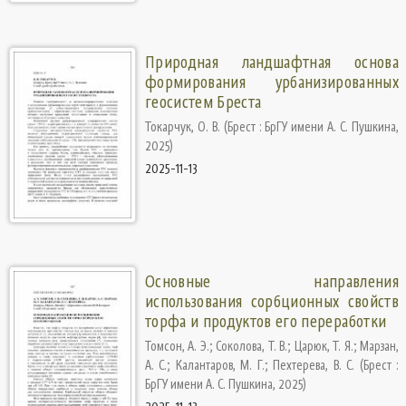
Природная ландшафтная основа
формирования урбанизированных
геосистем Бреста
Токарчук, О. В.
(
Брест : БрГУ имени А. С. Пушкина
,
2025
)
2025-11-13
Основные направления
использования сорбционных свойств
торфа и продуктов его переработки
Томсон, А. Э.
;
Соколова, Т. В.
;
Царюк, Т. Я.
;
Марзан,
А. С.
;
Калантаров, М. Г.
;
Пехтерева, В. С.
(
Брест :
БрГУ имени А. С. Пушкина
,
2025
)