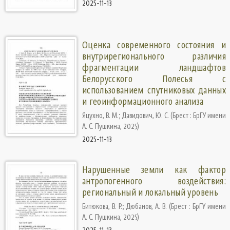
2025-11-13
Оценка современного состояния и
внутрирегионального различия
фрагментации ландшафтов
Белорусского Полесья с
использованием спутниковых данных
и геоинформационного анализа
Яцухно, В. М.
;
Давидович, Ю. С.
(
Брест : БрГУ имени
А. С. Пушкина
,
2025
)
2025-11-13
Нарушенные земли как фактор
антропогенного воздействия:
региональный и локальный уровень
Битюкова, В. Р.
;
Дюбанов, А. В.
(
Брест : БрГУ имени
А. С. Пушкина
,
2025
)
2025-11-13