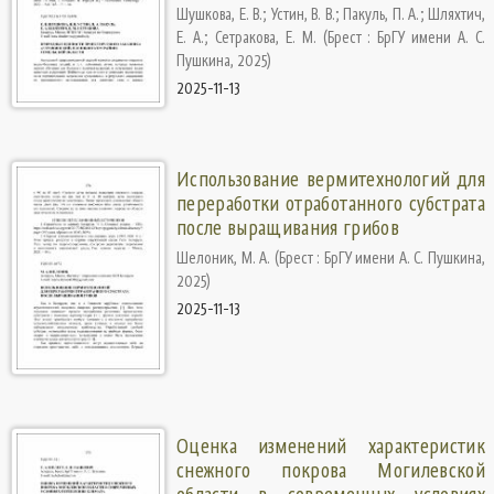
Шушкова, Е. В.
;
Устин, В. В.
;
Пакуль, П. А.
;
Шляхтич,
Е. А.
;
Сетракова, Е. М.
(
Брест : БрГУ имени А. С.
Пушкина
,
2025
)
2025-11-13
Использование вермитехнологий для
переработки отработанного субстрата
после выращивания грибов
Шелоник, М. А.
(
Брест : БрГУ имени А. С. Пушкина
,
2025
)
2025-11-13
Оценка изменений характеристик
снежного покрова Могилевской