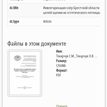
dc.title
Инвентаризация озёр Брестской области для
целей оценки их эстетического потенциала
dc.type
Article
Файлы в этом документе
Имя:
Токарчук С.М._Токарчук О.В. ...
Размер:
1.756Mb
Формат:
PDF
Открыть