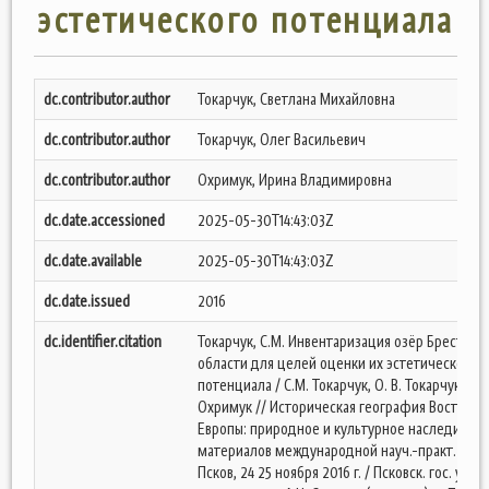
эстетического потенциала
dc.contributor.author
Токарчук, Светлана Михайловна
dc.contributor.author
Токарчук, Олег Васильевич
dc.contributor.author
Охримук, Ирина Владимировна
dc.date.accessioned
2025-05-30T14:43:03Z
dc.date.available
2025-05-30T14:43:03Z
dc.date.issued
2016
dc.identifier.citation
Токарчук, С.М. Инвентаризация озёр Брестско
области для целей оценки их эстетического
потенциала / С.М. Токарчук, О. В. Токарчук, И.В
Охримук // Историческая география Восточно
Европы: природное и культурное наследие: сб
материалов международной науч.-практ. конф
Псков, 24 25 ноября 2016 г. / Псковск. гос. ун-т