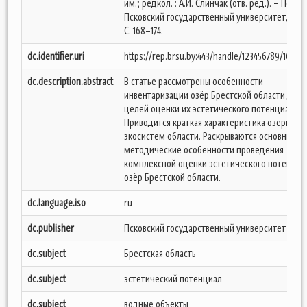
им.; редкол. : А.И. Слинчак (отв. ред.). – Псков 
Псковский государственный университет, 2016
С. 168–174.
dc.identifier.uri
https://rep.brsu.by:443/handle/123456789/10386
dc.description.abstract
В статье рассмотрены особенности
инвентаризации озёр Брестской области для
целей оценки их эстетического потенциала.
Приводится краткая характеристика озёрных
экосистем области. Раскрываются основные
методические особенности проведения
комплексной оценки эстетического потенциа
озёр Брестской области.
dc.language.iso
ru
dc.publisher
Псковский государственный университет
dc.subject
Брестская область
dc.subject
эстетический потенциал
dc.subject
водные объекты