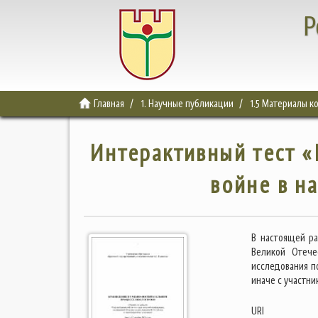
Р
Главная
1. Научные публикации
1.5 Материалы 
Интерактивный тест «
войне в н
В настоящей ра
Великой Отече
исследования п
иначе с участн
URI