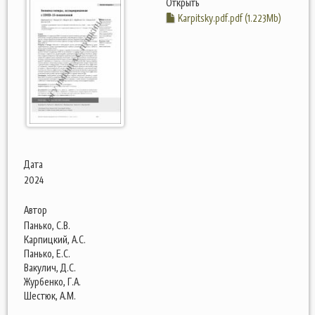
Открыть
Karpitsky.pdf.pdf (1.223Mb)
Дата
2024
Автор
Панько, С.В.
Карпицкий, А.С.
Панько, Е.С.
Вакулич, Д.С.
Журбенко, Г.А.
Шестюк, А.М.