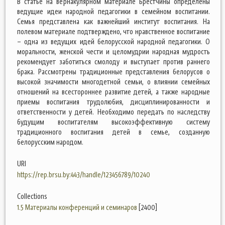
В статье на вернакулярном материале Брестчины определены
ведущие идеи народной педагогики в семейном воспитании.
Семья представлена как важнейший институт воспитания. На
полевом материале подтверждено, что нравственное воспитание
– одна из ведущих идей белорусской народной педагогики. О
моральности, женской чести и целомудрии народная мудрость
рекомендует заботиться смолоду и выступает против раннего
брака. Рассмотрены традиционные представления белорусов о
высокой значимости многодетной семьи, о влиянии семейных
отношений на всестороннее развитие детей, а также народные
приемы воспитания трудолюбия, дисциплинированности и
ответственности у детей. Необходимо передать по наследству
будущим воспитателям высокоэффективную систему
традиционного воспитания детей в семье, созданную
белорусским народом.
URI
https://rep.brsu.by:443/handle/123456789/10240
Collections
1.5 Материалы конференций и семинаров
[2400]