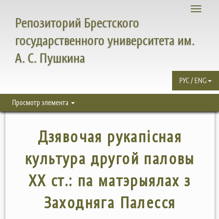
Toggle
Репозиторий Брестского
navigati
государственного университета им.
А. С. Пушкина
РУС / ENG
Просмотр элемента
Дзявочая рукапісная
культура другой паловы
ХХ ст.: па матэрыялах з
Заходняга Палесся