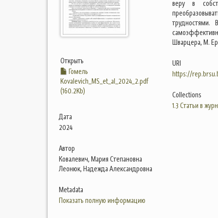
веру в собст
преобразовыва
трудностями. 
самоэффективн
Шварцера, М. Е
Открыть
URI
Гомель
https://rep.brsu
Kovalevich_MS_et_al_2024_2.pdf
(160.2Kb)
Collections
1.3 Статьи в жур
Дата
2024
Автор
Ковалевич, Мария Степановна
Леонюк, Надежда Александровна
Metadata
Показать полную информацию