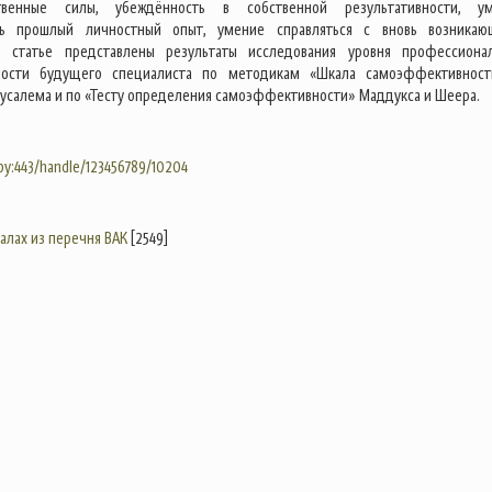
венные силы, убеждённость в собственной результативности, у
ть прошлый личностный опыт, умение справляться с вновь возника
В статье представлены результаты исследования уровня профессиона
ости будущего специалиста по методикам «Шкала самоэффективност
русалема и по «Тесту определения самоэффективности» Маддукса и Шеера.
.by:443/handle/123456789/10204
налах из перечня ВАК
[2549]