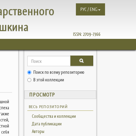
арственного
РУС / ENG
ушкина
ISSN:
2709-7366
Поиск по всему репозиторию
В этой коллекции
ПРОСМОТР
шной
ВЕСЬ РЕПОЗИТОРИЙ
спеха
также
Сообщества и коллекции
тей,
Дата публикации
стной
Авторы
 себя