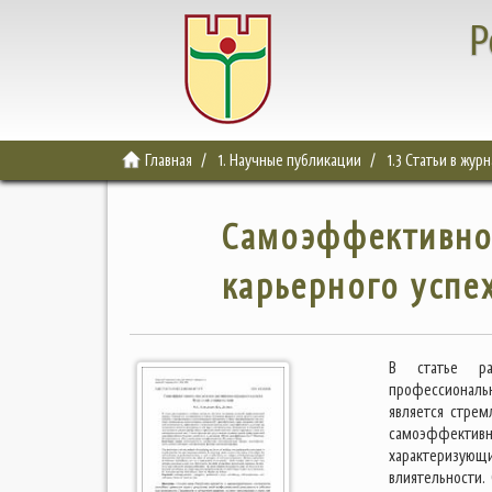
Р
Главная
1. Научные публикации
1.3 Статьи в жур
Самоэффективнос
карьерного успе
В статье ра
профессиональн
является стрем
самоэффектив
характеризующи
влиятельности.