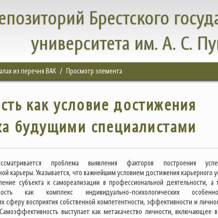
епозиторий Брестского госуд
университета им. А. С. П
налах из перечня ВАК
Просмотр элемента
ть как условие достижения
ха будущими специалистами
ссматривается проблема выявления факторов построения успе
ой карьеры. Указывается, что важнейшим условием достижения карьерного у
ление субъекта к самореализации в профессиональной деятельности, а 
ность как комплекс индивидуально-психологических особеннос
х сферу восприятия собственной компетентности, эффективности и лично
 Самоэффективность выступает как метакачество личности, включающее в